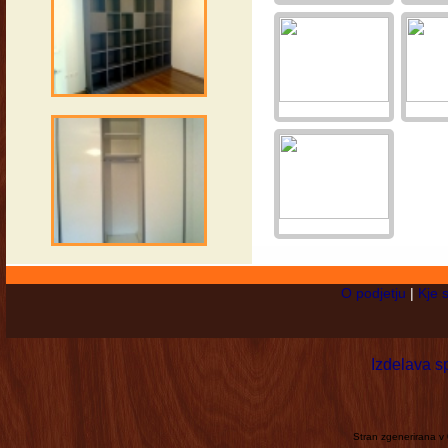
O podjetju
|
Kje 
Izdelava s
Stran zgenerirana v